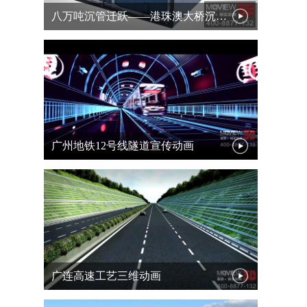
八万吨沉管迁跃——港珠澳大桥沉管浮运
广州地铁12号线隧道宣传动画
广连高速工艺三维动画