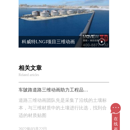
科威特LNGI项目三维动画
相关文章
Related articles
车陂路道路三维动画助力工程品牌传播
道路三维动画团队先是采集了沿线的土壤标
...
本，与三维材质中的土壤进行比选，找到合
适的材质贴图
在
线
2022年03月22日
咨