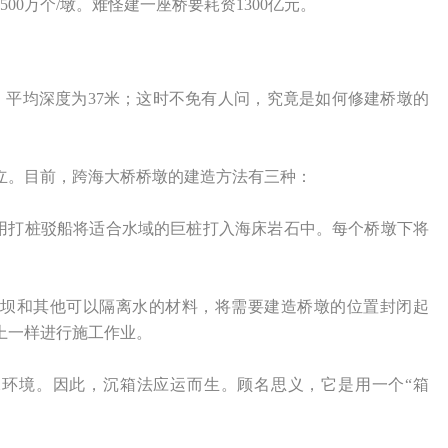
500万个/墩。难怪建一座桥要耗资1300亿元。
，平均深度为37米；这时不免有人问，究竟是如何修建桥墩的
立。目前，跨海大桥桥墩的建造方法有三种：
使用打桩驳船将适合水域的巨桩打入海床岩石中。每个桥墩下将
石坝和其他可以隔离水的材料，将需要建造桥墩的位置封闭起
上一样进行施工作业。
水环境。因此，沉箱法应运而生。顾名思义，它是用一个“箱