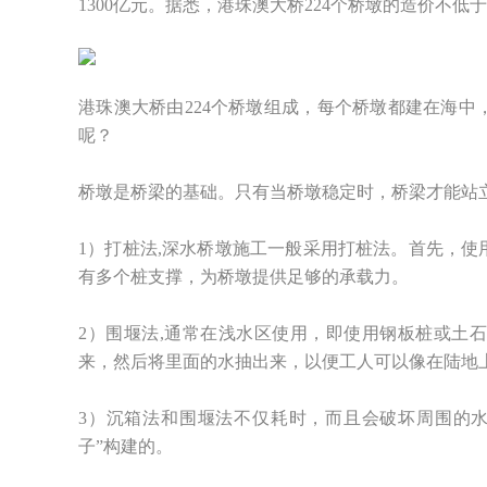
1300亿元。据悉，港珠澳大桥224个桥墩的造价不低于
港珠澳大桥由224个桥墩组成，每个桥墩都建在海中
呢？
桥墩是桥梁的基础。只有当桥墩稳定时，桥梁才能站
1）打桩法,深水桥墩施工一般采用打桩法。首先，
有多个桩支撑，为桥墩提供足够的承载力。
2）围堰法,通常在浅水区使用，即使用钢板桩或土
来，然后将里面的水抽出来，以便工人可以像在陆地
3）沉箱法和围堰法不仅耗时，而且会破坏周围的
子”构建的。