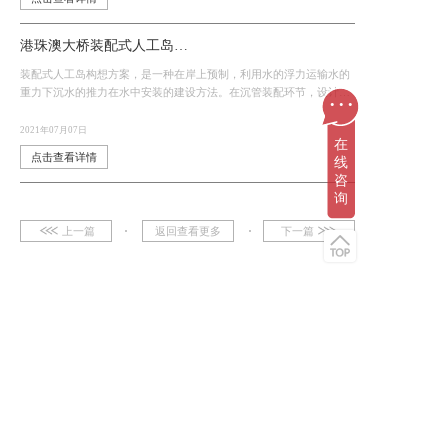
港珠澳大桥装配式人工岛动画
装配式人工岛构想方案，是一种在岸上预制，利用水的浮力运输水的
...
重力下沉水的推力在水中安装的建设方法。在沉管装配环节，设计师
用剖面图展现装配时的运动轨迹，给人一种直观可视化的感觉。
2021年07月07日
在
点击查看详情
线
咨
询
上一篇
返回查看更多
下一篇
友情链接
服务类型
更多服务