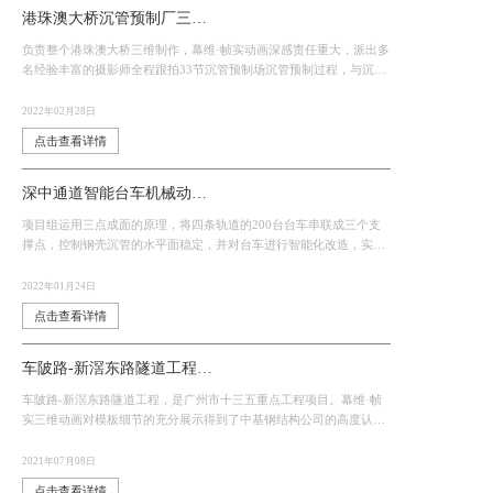
港珠澳大桥沉管预制厂三维动画——“海底脊梁”的诞生
负责整个港珠澳大桥三维制作，幕维·帧实动画深感责任重大，派出多
名经验丰富的摄影师全程跟拍33节沉管预制场沉管预制过程，与沉管
三维动画组密切配合，让沉管三维动画针对工艺工法的改进做出细微
的调整，让沉管三
2022年02月28日
点击查看详情
深中通道智能台车机械动画八万吨沉管的陆上搬家神器
项目组运用三点成面的原理，将四条轨道的200台台车串联成三个支
撑点，控制钢壳沉管的水平面稳定，并对台车进行智能化改造，实现
200台台车同步前行
2022年01月24日
点击查看详情
车陂路-新滘东路隧道工程三维动画
车陂路-新滘东路隧道工程，是广州市十三五重点工程项目。幕维·帧
实三维动画对模板细节的充分展示得到了中基钢结构公司的高度认
可，间接促进其与广州市政府沿江高速项目的合作。
2021年07月08日
点击查看详情