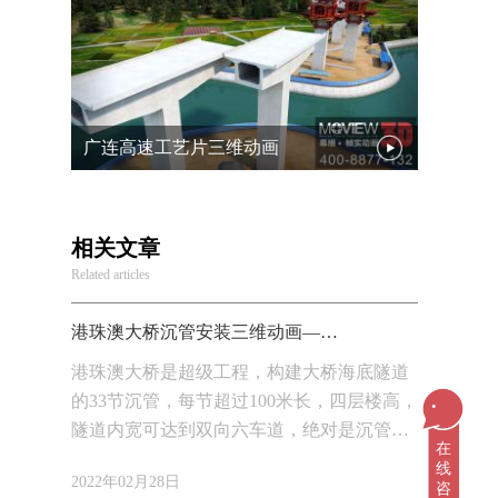
广连高速工艺片三维动画
相关文章
Related articles
港珠澳大桥沉管安装三维动画——海底初吻
港珠澳大桥是超级工程，构建大桥海底隧道
...
的33节沉管，每节超过100米长，四层楼高，
隧道内宽可达到双向六车道，绝对是沉管中
在
的巨无霸。港珠澳大桥海底隧道是我国第一
线
2022年02月28日
条外海沉管隧道，也是世界最长的公路沉管
咨