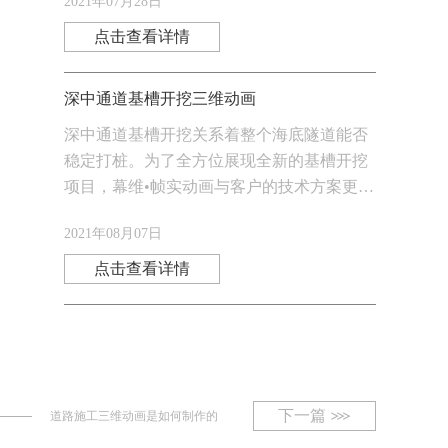
2021年07月28日
珠隧道项目的青睐，为接下来合作奠定了基
础。
点击查看详情
深中通道基槽开挖三维动画
深中通道基槽开挖关系着整个海底隧道能否
稳定打桩。为了全方位展现全新的基槽开挖
项目，幕维•帧实动画与客户的技术方案更迭
同步前行。幕维•帧实动画决定重点展现“捷
2021年08月07日
龙”号等工程船只的作业情况。
点击查看详情
下一篇
道路施工三维动画是如何制作的