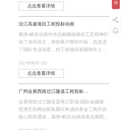
询
隧道
点击查看详情
沿江高速项目工程投标动画
幕维•帧实动画对作品精雕细琢的工匠精神打
动了深圳业主，帮助客户顺利中标，也促进
了团队专业深度，对工程项目视频制作上了
一个新台阶。此次项目后，中交四航局与幕
2021年08月13日
维·帧实动画建立了深厚的战略合作伙伴关
系。
点击查看详情
广州会展西路过江隧道工程投标动画
会展西路过江隧道是珠江新城-国际金融城-
琶洲互联网创新集聚区构成的黄金三角区的
核心联络通道，幕维•帧实动画借着会展西路
过江隧道工程投标动画的优质质量获得了鱼