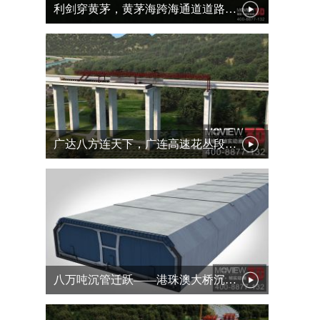
利剑穿黄茅，黄茅海跨海通道道路三维动画
广达八方连天下，广连高速花丛段道路三维动画
八万吨沉管迁跃——港珠澳大桥沉管浮运