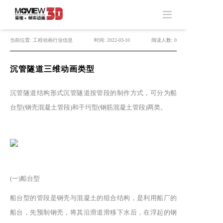
当前位置: 工程动画行业信息
时间: 2022-03-10
阅读人数: 0
沉管隧道三维动画类型
沉管隧道结构形式沉管隧道按管段的制作方式，可分为船
台型(钢壳混凝土管段)和干圬型(钢筋混凝土管段)两类。
(一)船台型
船台型的管段是钢壳与混凝土的组合结构，是利用船厂的
船台，先预制钢壳，将其沿滑道滑移下水后，在浮起的钢