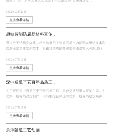
短短6个月，所有工程人员见证了举世瞩目的“黄茅海速度”。
2022年03月22日
点击查看详情
超敏智能防腐新材料宣传片动画
通过分子结构实体化，精准地展示了钢筋混凝土内部靶向阻锈技术和
防腐涂层自修复新技术，将很难展现的微观世界通过常人可以理解的
场景跟表达方式去展示。
2021年07月13日
点击查看详情
深中通道平安百年品质工程展示三维动画
为了展现深中通道平安百年品质工程，贴合交通部重大展览主题，中
交第一航务局决定制作一部能够综合体现中交第一航务局建设精神，
弘扬品质工程的视频。
2021年07月19日
点击查看详情
悬浮隧道工艺动画