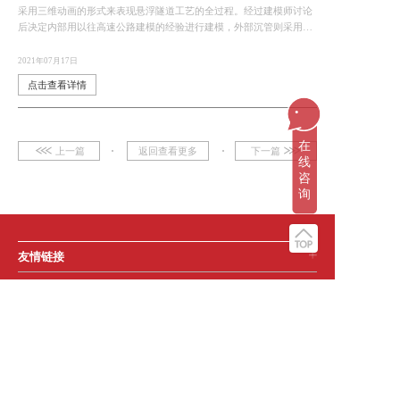
采用三维动画的形式来表现悬浮隧道工艺的全过程。经过建模师讨论
后决定内部用以往高速公路建模的经验进行建模，外部沉管则采用港
珠澳大桥沉管岛隧工程，运用剖面图的方式展现内部构造。
2021年07月17日
点击查看详情
...
在
上一篇
返回查看更多
下一篇
线
咨
询
友情链接
服务类型
更多服务
关注帧实动画
所属公司