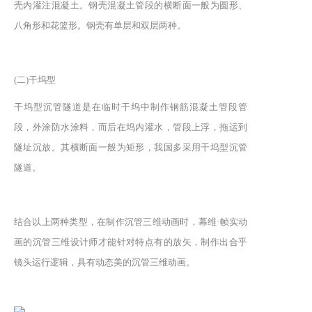
壳内灌注混凝土。钢壳混凝土管段的横断面一般为圆形、
八角形和花篮形。钢壳有单层和双层两种。
(二)干坞型
干坞型沉管隧道是在临时干坞中制作钢筋混凝土管段管
段，外涂防水涂料，而后在坞内灌水，管段上浮，拖运到
隧址沉放。其横断面一般为矩形，我国多采用干坞型沉管
隧道。
结合以上两种类型，在制作沉管三维动画时，幕维·帧实动
画的沉管三维设计师才能针对特点有的放矢，制作出合乎
镜头运行逻辑，具有动态美的沉管三维动画。