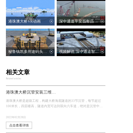
港珠澳大桥VR动画
深中通道平安百年品质工程展示三维动画
秘鲁钱凯多用途码头项目投标动画
视频解说:深中通道智能设备动画-智能台车,智能浇注
相关文章
Related articles
港珠澳大桥沉管安装三维动画——海底初吻
港珠澳大桥是超级工程，构建大桥海底隧道的33节沉管，每节超过
100米长，四层楼高，隧道内宽可达到双向六车道，绝对是沉管中的
巨无霸。港珠澳大桥海底隧道是我国第一条外海沉管隧道，也是世界
最长的公路沉管隧道
2022年02月28日
点击查看详情