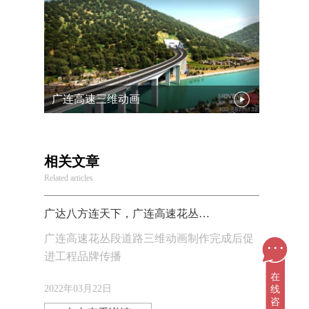
广连高速三维动画
相关文章
Related articles
广达八方连天下，广连高速花丛段道路三维动画
广连高速花丛段道路三维动画制作完成后促
...
进工程品牌传播
在
线
2022年03月22日
咨