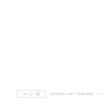
上一篇
深中通道中山大桥，70层楼高的西主塔封顶