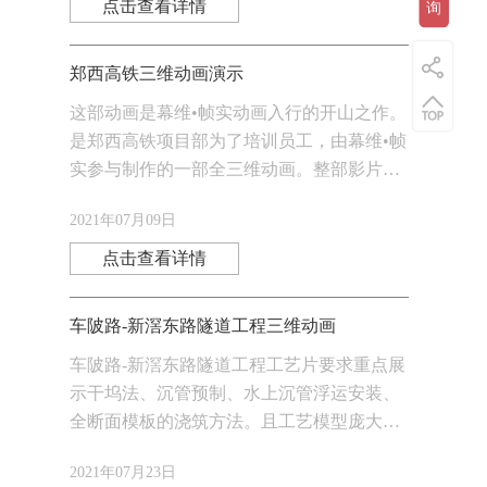
询
点击查看详情
郑西高铁三维动画演示
这部动画是幕维•帧实动画入行的开山之作。
是郑西高铁项目部为了培训员工，由幕维•帧
实参与制作的一部全三维动画。整部影片再
现了线路直线检查作业的全过程，即有细
2021年07月09日
节，有侧重，也能兼顾全局。
点击查看详情
车陂路-新滘东路隧道工程三维动画
车陂路-新滘东路隧道工程工艺片要求重点展
示干坞法、沉管预制、水上沉管浮运安装、
全断面模板的浇筑方法。且工艺模型庞大，
渲染细节要求高，原理内容多，对建模师的
2021年07月23日
空间构图能力要求非常严格。