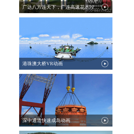
广达八方连天下，广连高速花丛段道路三维动画
港珠澳大桥VR动画
深中通道快速成岛动画