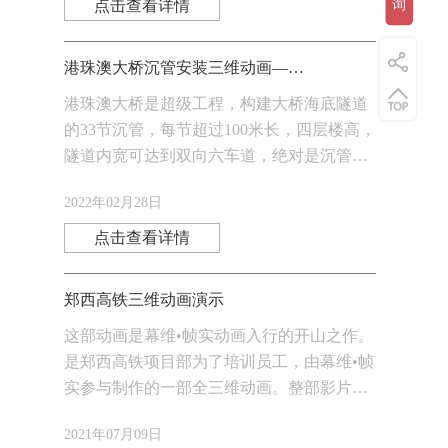
点击查看详情
询
港珠澳大桥沉管安装三维动画——海底初吻
港珠澳大桥是超级工程，构建大桥海底隧道
的33节沉管，每节超过100米长，四层楼高，
隧道内宽可达到双向六车道，绝对是沉管中
的巨无霸。港珠澳大桥海底隧道是我国第一
2022年02月28日
条外海沉管隧道，也是世界最长的公路沉管
隧道
点击查看详情
郑西高铁三维动画演示
这部动画是幕维•帧实动画入行的开山之作。
是郑西高铁项目部为了培训员工，由幕维•帧
实参与制作的一部全三维动画。整部影片再
现了线路直线检查作业的全过程，即有细
2021年07月09日
节，有侧重，也能兼顾全局。