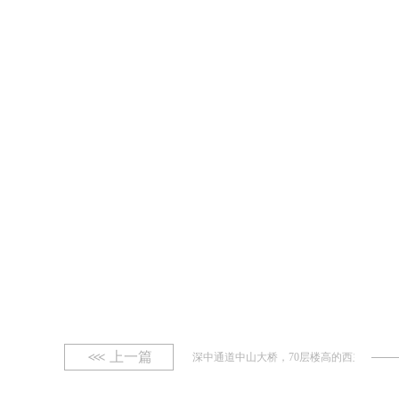
上一篇
深中通道中山大桥，70层楼高的西主塔封顶