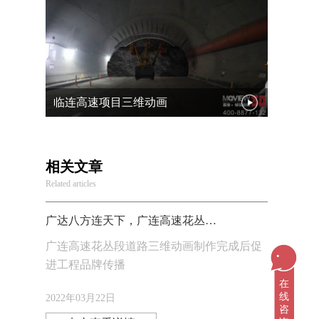
临连高速项目三维动画
相关文章
Related articles
广达八方连天下，广连高速花丛段道路三维动画
广连高速花丛段道路三维动画制作完成后促
...
进工程品牌传播
在
线
2022年03月22日
咨