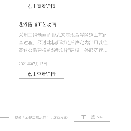
点击查看详情
悬浮隧道工艺动画
采用三维动画的形式来表现悬浮隧道工艺的
全过程。经过建模师讨论后决定内部用以往
高速公路建模的经验进行建模，外部沉管则
采用港珠澳大桥沉管岛隧工程，运用剖面图
2021年07月17日
的方式展现内部构造。
点击查看详情
下一篇
救命！还原过度反翻车，这些元素要不要加？