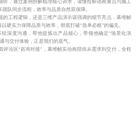
倾听，通过案例拆解梳理核心诉求，读懂投标动画重点与施工
多团队同步流程，效率与品质自然双保障。
现的工程逻辑，还是三维产品演示该强调的细节亮点，幕维帧
再以硬实力保障品质与效率，彻底打破“急单必糙”的偏见。
多轮深度沟通，帮他提炼出产品核心，带领他确定“场景化演
沟通与交付体验，正是我们的底气。
戳评论区“咨询对接”，幕维帧实动画陪你从需求到交付，全程