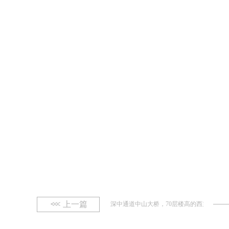
上一篇
深中通道中山大桥，70层楼高的西主塔封顶