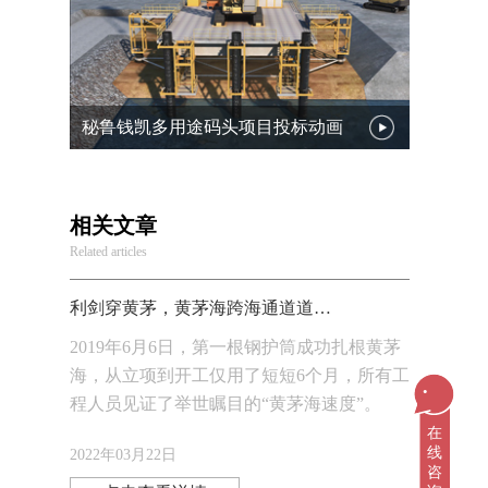
秘鲁钱凯多用途码头项目投标动画
相关文章
Related articles
利剑穿黄茅，黄茅海跨海通道道路三维动画
2019年6月6日，第一根钢护筒成功扎根黄茅
海，从立项到开工仅用了短短6个月，所有工
...
程人员见证了举世瞩目的“黄茅海速度”。
在
2022年03月22日
线
咨