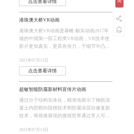
点击查看详情
询
港珠澳大桥VR动画
港珠澳大桥VR动画是幕帷·帧实动画2017年
做的中国第一部工程类VR动画，VR技术使
影片更加真实，更具有张力，于细节中凸显
精雕细琢，为中国VR技术在工程领域的应用
2021年07月11日
开拓打下了坚定的基础。
点击查看详情
超敏智能防腐新材料宣传片动画
通过分子结构实体化，精准地展示了钢筋混
凝土内部靶向阻锈技术和防腐涂层自修复新
技术，将很难展现的微观世界通过常人可以
理解的场景跟表达方式去展示。
2021年07月13日