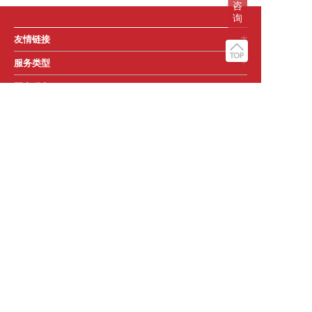
咨
询
友情链接
服务类型
更多服务
关注帧实动画
所属公司
版权声明
网站地图
商务合作
幕维•帧实动画着力于为各类工程项目提供拟真、实用的工程三维动画，
熟悉水工、桥梁、岛隧、机械设备、道路、码头等工程施工工艺，已建
立起庞大的工程动画模型库及应用数据。服务过的项目包括港珠澳大
桥、深中通道、沿江高速、会展西路过江隧道、车陂路-新滘东路过江隧
道、广州-连州高速公路、郑西高铁、科威特LNGI项目、临连高速、秘鲁