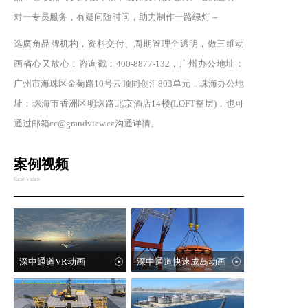
对一专员服务，有疑问随时问，助力制作一路绿灯～
选廣角品牌机构，资料交付、周期管理全透明，做三维动
画省心又放心！咨询戳：400-8877-132，广州办公地址：
广州市海珠区金菊路10号云顶同创汇803单元，珠海办公地
址：珠海市香洲区明珠路北京酒店14楼(LOFT整层)，也可
通过邮箱cc@grandview.cc沟通详情。
案例视频
Case Video
深中通道VR动画
深中通道快速成岛动画