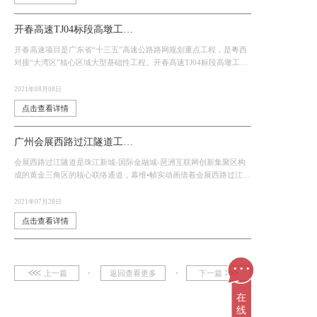
开春高速TJ04标段高墩工艺三维动画
开春高速项目是广东省“十三五”高速公路路网规划重点工程，是粤西
对接“大湾区”核心区域大型基础性工程。开春高速TJ04标段高墩工艺
采用液压顶升模架施施工工艺，采用液压顶升模架系统。
2021年08月08日
点击查看详情
广州会展西路过江隧道工程投标动画
会展西路过江隧道是珠江新城-国际金融城-琶洲互联网创新集聚区构
成的黄金三角区的核心联络通道，幕维•帧实动画借着会展西路过江隧
道工程投标动画的优质质量获得了鱼珠隧道项目的青睐，为接下来合
作奠定了基础。
2021年07月28日
点击查看详情
...
上一篇
返回查看更多
下一篇
在
线