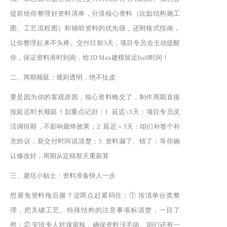
提前给你整理好资料清单，分清核心资料（比如结构施工
图、工艺流程图）和辅助资料的优先级，还附格式指南，
让你整理起来不头疼。交付日前3天，项目专员会主动提醒
你，保证资料准时到岗，给3D Max建模留足buff时间！
二、周期顺延：规则透明，绝不扯皮
要是因为你的客观原因，核心资料晚交了，制作周期直接
按延迟时长顺延！划重点记好：1. 延迟≤3天：项目专员灵
活调排期，不影响最终效果；2. 延迟＞3天：咱们补签个补
充协议，新交付时间说清楚；3. 资料漏了、错了：等你确
认修改好，周期从定稿那天重新算
三、避坑小贴士：资料准备快人一步
想避免资料拖后腿？这两点赶紧码住：① 按清单分类整
理，把关键工艺、特殊结构的注意事项标清楚，一目了
然；② 安排专人对接审核，确保资料没毛病。咱们还有一