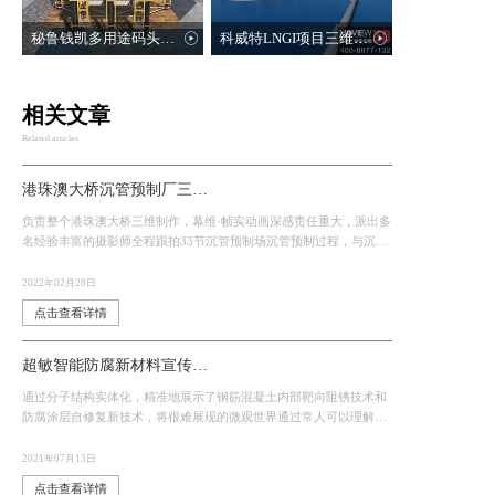
秘鲁钱凯多用途码头项目投标动画
科威特LNGI项目三维动画
相关文章
Related articles
港珠澳大桥沉管预制厂三维动画——“海底脊梁”的诞生
负责整个港珠澳大桥三维制作，幕维·帧实动画深感责任重大，派出多
名经验丰富的摄影师全程跟拍33节沉管预制场沉管预制过程，与沉管
三维动画组密切配合，让沉管三维动画针对工艺工法的改进做出细微
的调整，让沉管三
2022年02月28日
点击查看详情
超敏智能防腐新材料宣传片动画
通过分子结构实体化，精准地展示了钢筋混凝土内部靶向阻锈技术和
防腐涂层自修复新技术，将很难展现的微观世界通过常人可以理解的
场景跟表达方式去展示。
2021年07月13日
点击查看详情