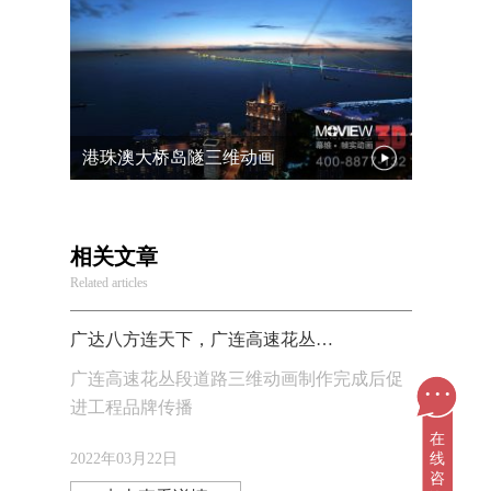
港珠澳大桥岛隧三维动画
相关文章
Related articles
广达八方连天下，广连高速花丛段道路三维动画
广连高速花丛段道路三维动画制作完成后促
...
进工程品牌传播
在
线
2022年03月22日
咨