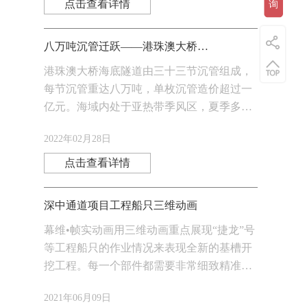
点击查看详情
询
八万吨沉管迁跃——港珠澳大桥沉管浮运
港珠澳大桥海底隧道由三十三节沉管组成，
每节沉管重达八万吨，单枚沉管造价超过一
亿元。海域内处于亚热带季风区，夏季多暴
雨台风，极易使沉管发生碰撞和搁浅，想要
2022年02月28日
精准将沉管运送到指定地点成为了悬在港珠
澳技术人员
点击查看详情
深中通道项目工程船只三维动画
幕维•帧实动画用三维动画重点展现“捷龙”号
等工程船只的作业情况来表现全新的基槽开
挖工程。每一个部件都需要非常细致精准，
为帮助观众快速分辨船只的工作，建模师将
2021年06月09日
船只的特色通过三维建模细致地展现出来。