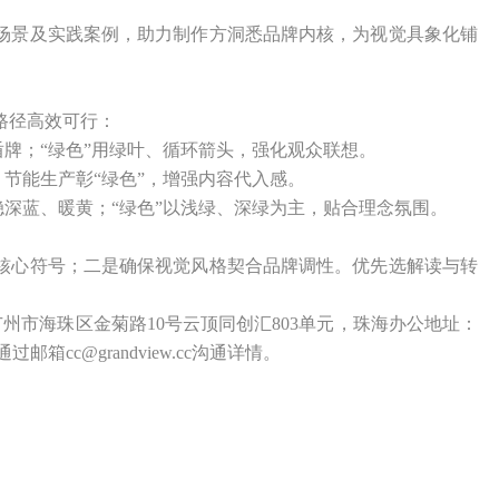
场景及实践案例，助力制作方洞悉品牌内核，为视觉具象化铺
路径高效可行：
、盾牌；“绿色”用绿叶、循环箭头，强化观众联想。
”，节能生产彰“绿色”，增强内容代入感。
沉稳深蓝、暖黄；“绿色”以浅绿、深绿为主，贴合理念氛围。
核心符号；二是确保视觉风格契合品牌调性。优先选解读与转
址：广州市海珠区金菊路10号云顶同创汇803单元，珠海办公地址：
箱cc@grandview.cc沟通详情。