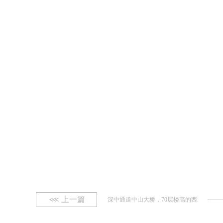
上一篇
深中通道中山大桥，70层楼高的西主塔封顶