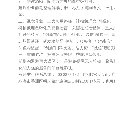
产。解读清晰，制作方才可精准把握方向。
建议企业前期整理解读手册，标注关键词含义、应用
垫。
二、视觉具象：三大实用路径，让抽象理念“可视化”
将抽象理念转化为视觉语言，关键在找准载体，三大
1. 符号植入：“创新”配齿轮、灯泡；“诚信”融握手
2. 场景演绎：研发攻坚显“创新”，服务客户传“诚信
3. 色彩适配：“创新”用科技蓝、活力橙；“诚信”选
三、前期避坑：把握细节关键，护航理念落地
前期沟通避两大误区：一是避免视觉元素堆砌，聚焦
化能力强的服务商如幕维影视。
有需求可联系幕维：400-8877-132，广州办公地
珠海市香洲区明珠路北京酒店14楼(LOFT整层)，也可通过邮