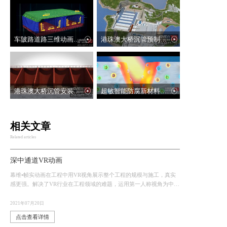
车陂路道路三维动画助力工程品牌传播
港珠澳大桥沉管预制厂三维动画——“海底脊梁”的诞生
港珠澳大桥沉管安装三维动画——海底初吻
超敏智能防腐新材料宣传片动画
相关文章
Related articles
深中通道VR动画
幕维•帧实动画在工程中用VR视角展示整个工程的规模与施工，真实
感更强。解决了VR行业在工程领域的难题，运用第一人称视角为中国
VR行业做了小小的贡献，幕维•帧实动画因此获得中交四航局极高赞
誉。
2021年07月20日
点击查看详情