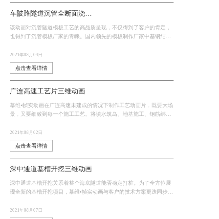
车陂路隧道沉管全断面浇筑模板施工工艺动画
该动画对沉管隧道模板工艺的高品质呈现，不仅得到了客户的肯定，
也得到了沉管模板厂家的青睐。国内领先的模板制作厂家中基钢结构
找到我们，开启了后续沿江高速沉管隧道模板动画等项目的相关合
作。
2021年08月04日
点击查看详情
广连高速工艺片三维动画
幕维•帧实动画在广连高速未建成的情况下制作工艺动画片，既要大场
景，又要细致到每一个施工工艺。将填水筑岛、地基施工、钢筋绑
扎、承台施工、墩身施工、桥面架设、合拢段施工等一系列工作转化
成完整动画。
2021年08月02日
点击查看详情
深中通道基槽开挖三维动画
深中通道基槽开挖关系着整个海底隧道能否稳定打桩。为了全方位展
现全新的基槽开挖项目，幕维•帧实动画与客户的技术方案更迭同步前
行。幕维•帧实动画决定重点展现“捷龙”号等工程船只的作业情况。
2021年08月07日