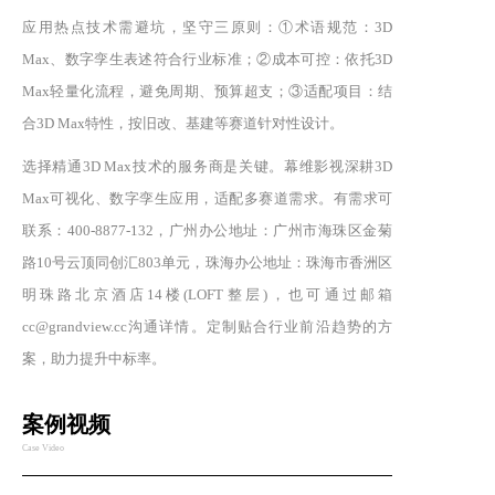
应用热点技术需避坑，坚守三原则：①术语规范：3D
Max、数字孪生表述符合行业标准；②成本可控：依托3D
Max轻量化流程，避免周期、预算超支；③适配项目：结
合3D Max特性，按旧改、基建等赛道针对性设计。
选择精通3D Max技术的服务商是关键。幕维影视深耕3D
Max可视化、数字孪生应用，适配多赛道需求。有需求可
联系：400-8877-132，广州办公地址：广州市海珠区金菊
路10号云顶同创汇803单元，珠海办公地址：珠海市香洲区
明珠路北京酒店14楼(LOFT整层)，也可通过邮箱
cc@grandview.cc沟通详情。定制贴合行业前沿趋势的方
案，助力提升中标率。
案例视频
Case Video